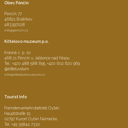
Obec Pěnčín
Pěnčín 77
46821 Bratříkov
483397028
info@
pencin.cz
Kittelovo muzeum p.o.
Krásná č. p. 10
468 21 Pěnčín u Jablonce nad Nisou
Tel.: +420 488 588 695, +420 602 620 969
@kitteluvdum
info@
kittelovomuzeum.cz
Tourist Info
Fremdenverkehrsbetrieb Oybin
Hauptstraße 15
02797 Kurort Oybin Německo
Tel: +49 35844 7330