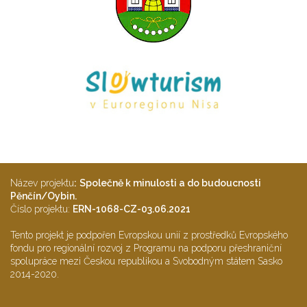
Název projektu
:
Společně k minulosti a do budoucnosti
Pěnčín/Oybin.
Číslo projektu:
ERN-1068-CZ-03.06.2021
Tento projekt je podpořen Evropskou unií z prostředků Evropského
fondu pro regionální rozvoj z Programu na podporu přeshraniční
spolupráce mezi Českou republikou a Svobodným státem Sasko
2014-2020.