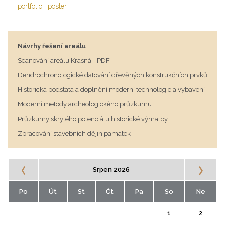
portfolio
|
poster
Návrhy řešení areálu
Scanování areálu Krásná - PDF
Dendrochronologické datování dřevěných konstrukčních prvků
Historická podstata a doplnění moderní technologie a vybavení
Moderní metody archeologického průzkumu
Průzkumy skrytého potenciálu historické výmalby
Zpracování stavebních dějin památek
Srpen 2026
Po
Út
St
Čt
Pa
So
Ne
1
2