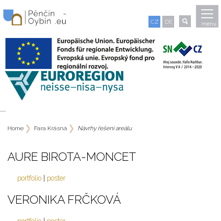
CZ
DE
menu
NÁVRHY ŘEŠENÍ AREÁLU
Home
Fara Krásná
Návrhy řešení areálu
AURE BIROTA-MONCET
portfolio
|
poster
VERONIKA FRČKOVÁ