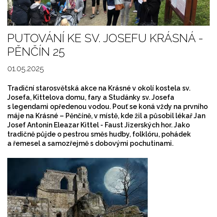
PUTOVÁNÍ KE SV. JOSEFU KRÁSNÁ -
PĚNČÍN 25
01.05.2025
Tradiční starosvětská akce na Krásné v okolí kostela sv.
Josefa, Kittelova domu, fary a Studánky sv. Josefa
s legendami opředenou vodou. Pouť se koná vždy na prvního
máje na Krásné – Pěnčíně, v místě, kde žil a působil lékař Jan
Josef Antonín Eleazar Kittel - Faust Jizerských hor. Jako
tradičně půjde o pestrou směs hudby, folklóru, pohádek
a řemesel a samozřejmě s dobovými pochutinami.