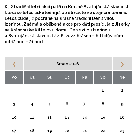
K již tradiční letní akci patří na Krásné Svatojánská slavnost,
která se letos uskuteční již po čtrnácté ve stejném termínu,
Letos bude již podruhé na Krásné tradiční Den s vílou
Izerínou. Známá a oblíbená akce pro děti přesídlila z Jizerky
na Krásnou ke Kittelovu domu. Den s vílou Izerínou
a Svatojánská slavnost 22. 6. 2024 Krásná – Kittelův dům
od 12 hod – 21 hod
Srpen 2026
Po
Út
St
Čt
Pa
So
Ne
1
2
3
4
5
6
7
8
9
10
11
12
13
14
15
16
17
18
19
20
21
22
23