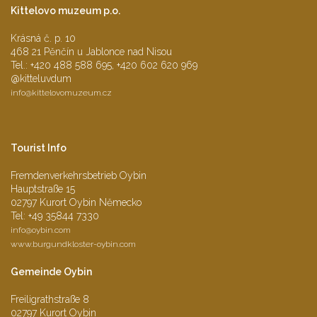
Kittelovo muzeum p.o.
Krásná č. p. 10
468 21 Pěnčín u Jablonce nad Nisou
Tel.: +420 488 588 695, +420 602 620 969
@kitteluvdum
info@
kittelovomuzeum.cz
Tourist Info
Fremdenverkehrsbetrieb Oybin
Hauptstraße 15
02797 Kurort Oybin Německo
Tel: +49 35844 7330
info@
oybin.com
www.burgundkloster-oybin.com
Gemeinde Oybin
Freiligrathstraße 8
02797 Kurort Oybin